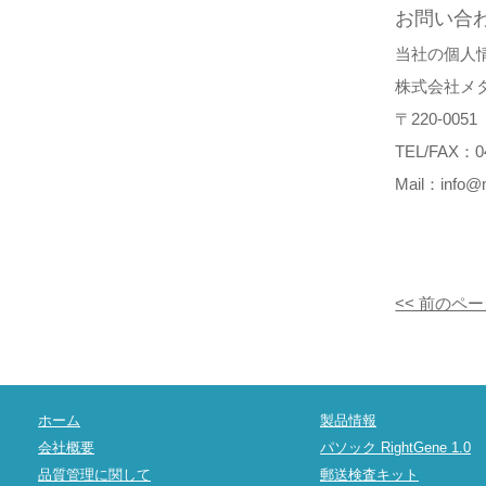
お問い合
当社の個人
株式会社メ
〒220-00
TEL/FAX：04
Mail：info@m
<< 前のペ
ホーム
製品情報
会社概要
パソック RightGene 1.0
品質管理に関して
郵送検査キット