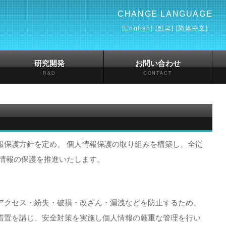
CHANGE LANGUAGE
[
English
] [
한국
] [
简体中文
]
研究開発
お問い合わせ
R&D
CONTACT
報保護方針を定め、 個人情報保護の取り組みを構築し、全従
人情報の保護を推進いたします。
アクセス・紛失・破損・改ざん・漏洩などを防止するため、
措置を講じ、安全対策を実施し個人情報の厳重な管理を行い