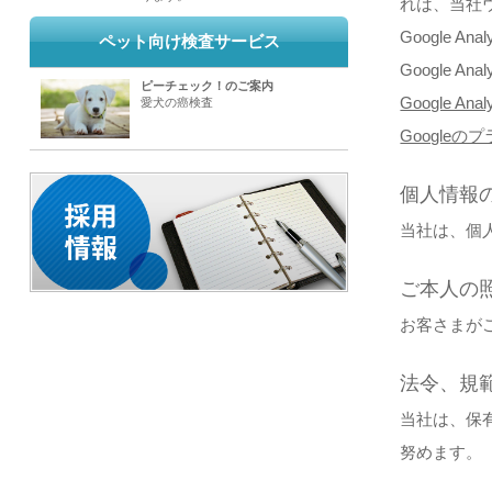
れは、当社
Google
ペット向け検査サービス
Google
ピーチェック！のご案内
Google An
愛犬の癌検査
Google
個人情報
当社は、個
ご本人の
お客さまが
法令、規
当社は、保
努めます。