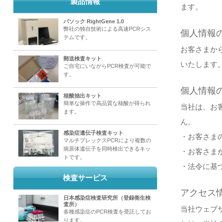
製品情報
ます。
パソック RightGene 1.0
弊社の独自技術による高速PCRシス
個人情報
テムです。
お客さまか
郵送検査キット
いたします
ご自宅にいながらPCR検査が可能で
す。
個人情報
核酸抽出キット
簡単な操作で高品質な核酸が得られ
当社は、お
ます。
ん。
感染症遺伝子検査キット
・お客さま
マルチプレックスPCRにより複数の
病原体遺伝子を同時検出できるキッ
・お客さま
トです。
・法令に基
検査サービス
アクセス
日本感染症検査研究所（登録衛生検
査所）
当社ウェブサ
各種感染症のPCR検査を受託してお
ります。