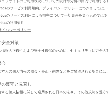
ウェブサイトのご利用状況についての統計や分析の目的で利用する
 Analyticsのサービス利用規約、プライバシーポリシーにつきまし
 Analyticsのサービス利用による損害について一切責任を負うものでは
alyticsの利用規約
のプライバシーポリシー
の安全対策
人情報の正確性および安全性確保のために、セキュリティに万全の
照会
ご本人の個人情報の照会・修正・削除などをご希望される場合には
範の遵守と見直し
有する個人情報に関して適用される日本の法令、その他規範を遵守