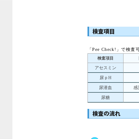
「Pee Check!」
検査項目
アセスミン
尿ｐH
尿潜血
感
尿糖